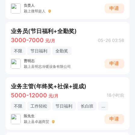
负责人
申请
颍上微帮超人
业务员(节日福利+全勤奖)
3000-7000
05-26 03:58
元/月
不限
节日福利
全勤奖
曹明志
申请
颍上县明志冷暖设备有限公司
业务主管(年终奖+社保+提成)
5000-12000
18小时前
元/月
不限
工作轻松
节日福利
长白班
...
陈先生
申请
颍上县卓越商贸