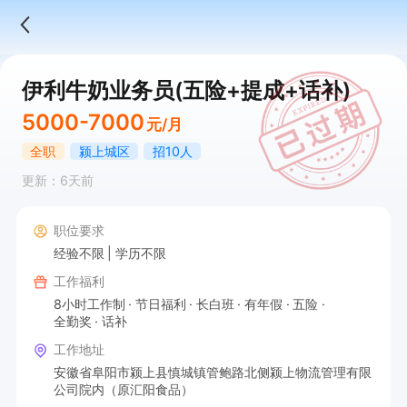
伊利牛奶业务员(五险+提成+话补)
5000-7000
元/月
全职
颍上城区
招10人
更新：6天前
职位要求
经验不限
学历不限
工作福利
8小时工作制
节日福利
长白班
有年假
五险
全勤奖
话补
工作地址
安徽省阜阳市颍上县慎城镇管鲍路北侧颍上物流管理有限
公司院内（原汇阳食品）