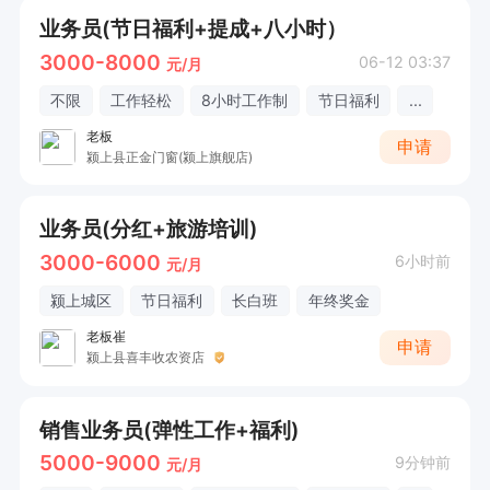
业务员(节日福利+提成+八小时）
3000-8000
06-12 03:37
元/月
不限
工作轻松
8小时工作制
节日福利
...
老板
申请
颍上县正金门窗(颍上旗舰店)
业务员(分红+旅游培训)
3000-6000
6小时前
元/月
颍上城区
节日福利
长白班
年终奖金
老板崔
申请
颍上县喜丰收农资店
销售业务员(弹性工作+福利)
5000-9000
9分钟前
元/月