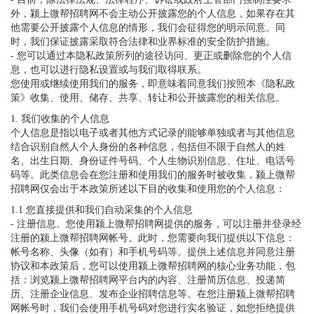
外，颍上微帮招聘网不会主动公开披露您的个人信息，如果存在其
他需要公开披露个人信息的情形，我们会征得您的明示同意。同
时，我们保证披露采取符合法律和业界标准的安全防护措施。
- 您可以通过本隐私政策所列的途径访问、更正或删除您的个人信
息，也可以进行隐私设置或与我们取得联系。
您使用或继续使用我们的服务，即意味着同意我们按照本《隐私政
策》收集、使用、储存、共享、转让和公开披露您的相关信息。
1. 我们收集的个人信息
个人信息是指以电子或者其他方式记录的能够单独或者与其他信息
结合识别自然人个人身份的各种信息，包括但不限于自然人的姓
名、出生日期、身份证件号码、个人生物识别信息、住址、电话号
码等。此类信息会在您注册和使用我们的服务时被收集，颍上微帮
招聘网仅会出于本政策所述以下目的收集和使用您的个人信息：
1.1 您直接提供和我们自动采集的个人信息
- 注册信息。您使用颍上微帮招聘网提供的服务，可以注册并登录经
注册的颍上微帮招聘网帐号。此时，您需要向我们提供以下信息：
帐号名称、头像（如有）和手机号码等。提供上述信息并同意注册
协议和本政策后，您可以使用颍上微帮招聘网的核心业务功能，包
括：浏览颍上微帮招聘网平台内的内容、注册简历信息、投递简
历、注册企业信息、发布企业招聘信息等。在您注册颍上微帮招聘
网帐号时，我们会使用手机号码对您进行实名验证，如您拒绝提供