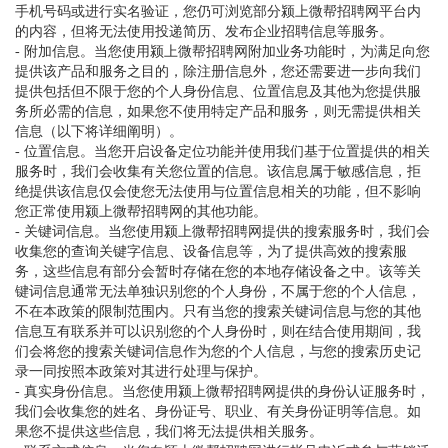
手机号码或进行实名验证，您仍可浏览部分颍上微帮招聘网平台内
的内容，但将无法使用投递简历、发布企业招聘信息等服务。
- 附加信息。当您使用颍上微帮招聘网附加业务功能时，为满足向您
提供该产品和服务之目的，除注册信息外，您还需要进一步向我们
提供包括但不限于您的个人身份信息、位置信息及其他为您提供服
务所必需的信息，如果您不使用特定产品和服务，则无需提供相关
信息（以下将详细阐明）。
- 位置信息。当您开启设备定位功能并使用我们基于位置提供的相关
服务时，我们会收集有关您位置的信息。该信息属于敏感信息，拒
绝提供该信息仅会使您无法使用与位置信息相关的功能，但不影响
您正常使用颍上微帮招聘网的其他功能。
- 关键词信息。当您使用颍上微帮招聘网提供的搜索服务时，我们会
收集您的查询关键字信息、设备信息等，为了提供高效的搜索服
务，这些信息有部分会暂时存储在您的本地存储设备之中。该等关
键词信息通常无法单独识别您的个人身份，不属于您的个人信息，
不在本政策的限制范围内。只有当您的搜索关键词信息与您的其他
信息互有联系并可以识别您的个人身份时，则在结合使用期间，我
们会将您的搜索关键词信息作为您的个人信息，与您的搜索历史记
录一同按照本政策对其进行处理与保护。
- 真实身份信息。当您使用颍上微帮招聘网提供的身份认证服务时，
我们会收集您的姓名、身份证号、职业、有关身份证明等信息。如
果您不提供这些信息，我们将无法提供相关服务。