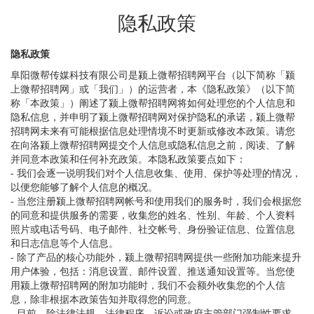
隐私政策
隐私政策
阜阳微帮传媒科技有限公司是颍上微帮招聘网平台（以下简称「颍
上微帮招聘网」或「我们」）的运营者，本《隐私政策》（以下简
称「本政策」）阐述了颍上微帮招聘网将如何处理您的个人信息和
隐私信息，并申明了颍上微帮招聘网对保护隐私的承诺，颍上微帮
招聘网未来有可能根据信息处理情境不时更新或修改本政策。请您
在向洛颍上微帮招聘网提交个人信息或隐私信息之前，阅读、了解
并同意本政策和任何补充政策。本隐私政策要点如下：
- 我们会逐一说明我们对个人信息收集、使用、保护等处理的情况，
以便您能够了解个人信息的概况。
- 当您注册颍上微帮招聘网帐号和使用我们的服务时，我们会根据您
的同意和提供服务的需要，收集您的姓名、性别、年龄、个人资料
照片或电话号码、电子邮件、社交帐号、身份验证信息、位置信息
和日志信息等个人信息。
- 除了产品的核心功能外，颍上微帮招聘网提供一些附加功能来提升
用户体验，包括：消息设置、邮件设置、推送通知设置等。当您使
用颍上微帮招聘网的附加功能时，我们不会额外收集您的个人信
息，除非根据本政策告知并取得您的同意。
- 目前，除法律法规、法律程序、诉讼或政府主管部门强制性要求