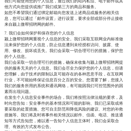
我们可能使用您的个人信息，通过我们的站内私信、电子邮件或其
他方式向您提供或推广我们或第三方的商品和服务。
如您不希望我们通过绑定邮箱向您发送上述商品或服务的相关信
息，您可以通过「邮件设置」进行设置，要求全部或部分停止接收
来自颍上微帮招聘网的邮件。
7. 我们会如何保护和保存您的个人信息
颍上微帮招聘网重视个人信息的安全。我们采取互联网业内标准做
法来保护您的个人信息，防止信息遭到未经授权访问、披露、使
用、修改、损坏或丢失。我们会采取一切合理可行的措施，保护您
的个人信息。
我们会采取一切合理可行的措施，确保未收集与颍上微帮招聘网提
供的服务无关的个人信息。我们会尽全力保护您的个人信息，但请
您理解，由于技术的限制以及可能存在的各种恶意手段，在互联网
行业，不可能始终保证信息百分之百的安全。您需要了解，您接入
我们的服务所用的系统和通讯网络，有可能因我们可控范围外的因
素而出现问题。
在发生个人信息安全事件的场合，我们将按照法律法规的要求，及
时向您告知：安全事件的基本情况和可能的影响、我们已采取或将
要采取的处置措施、您可自主防范和降低风险的建议、对您的补救
措施等。我们将及时将事件相关情况以邮件、信函、电话、推送通
知等方式告知您，难以逐一告知个人信息主体时，我们会采取合
理、有效的方式发布公告。