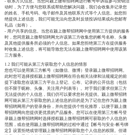
- 联系方式信息。当您向颍上微帮招聘网进行帐号申诉或参与营销活
动时，为了方便与您联系或帮助您解决问题，我们会收集并记录您
的姓名、手机号码、电子邮件及其他联系方式等个人信息。如您拒
绝提供上述信息，我们可能无法向您及时反馈投诉结果或向您邮寄
礼品（如有）。
- 用户共享的信息。当您在颍上微帮招聘网中使用第三方提供的服务
时，您同意颍上微帮招聘网允许该第三方收集您的帐号名称、头像
及其他提供服务所必须的个人信息。如果您拒绝第三方在提供服务
时收集上述信息，将可能导致您无法在颍上微帮招聘网中使用该第
三方服务。
1.2 我们可能从第三方获取您个人信息的情形
您也可以使用第三方帐号（如微信、微博）登录颍上微帮招聘网。
此时您可选择授权颍上微帮招聘网在符合相关法律和法规规定的前
提下读取您在该第三方平台上登记、公布、记录的公开信息（包括
但不限于昵称、头像、关注用户列表等）。对于我们要求但第三方
无法提供的个人信息，我们仍可以要求您补充提供。颍上微帮招聘
网可能从第三方获取您的上述信息的目的是为了记住您作为颍上微
帮招聘网用户的登录身份，并向您提供个性化推荐，以便于颍上微
帮招聘网向您提供更优质的产品服务。您可以在使用第三方帐号登
录颍上微帮招聘网时选择授权颍上微帮招聘网可获取的个人信息的
范围，或在使用颍上微帮招聘网的过程中通过【帐号与安全-帐号绑
定】设置拒绝或管理颍上微帮招聘网获取您个人信息的权限。但请