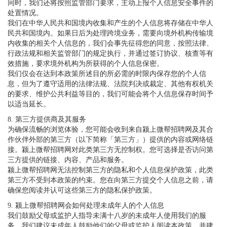
同时，我们还将按照监管部门要求，主动上报个人信息安全事件的
处置情况。
我们在中华人民共和国境内收集和产生的个人信息将存储在中华人
民共和国境内。如果日后为处理跨境业务，需要向境外机构传输境
内收集的相关个人信息的，我们会事先征得您的同意，按照法律、
行政法规和相关监管部门的规定执行，并通过签订协议、核查等有
效措施，要求境外机构为所获得的个人信息保密。
我们仅会在达到本政策所述目的所必需的时限内保存您的个人信
息，但为了遵守适用的法律法规、法院判决或裁定、其他有权机关
的要求、维护公共利益等目的，我们可能会将个人信息保存时间予
以适当延长。
8. 第三方提供商及其服务
为确保流畅的浏览体验，您可能会收到来自颍上微帮招聘网及其合
作伙伴外部的第三方（以下简称「第三方」）提供的内容或网络链
接。颍上微帮招聘网对此类第三方无控制权。您可选择是否访问第
三方提供的链接、内容、产品和服务。
颍上微帮招聘网无法控制第三方的隐私和个人信息保护政策，此类
第三方不受到本政策的约束。您在向第三方提交个人信息之前，请
确保您阅读并认可这些第三方的隐私保护政策。
9. 颍上微帮招聘网会如何处理未成年人的个人信息
我们鼓励父母或监护人指导未满十八岁的未成年人使用我们的服
务。我们建议未成年人鼓励他们的父母或监护人阅读本政策，并建