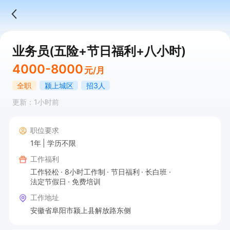
业务员(五险+节日福利+八小时)
4000-8000
元/月
全职
颍上城区
招3人
更新：1小时前
职位要求
1年
学历不限
工作福利
工作轻松
8小时工作制
节日福利
长白班
法定节假日
免费培训
工作地址
安徽省阜阳市颍上县解放路东侧