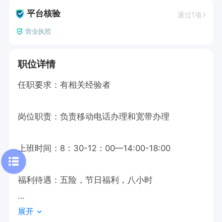
平台核验
通过1项
营业执照
职位详情
任职要求：有相关经验者

岗位职责：负责移动电话办理和宽带办理

上班时间：8：30-12：00—14:00-18:00

福利待遇：五险，节日福利，八小时

展开
如果感兴趣的话，请直接投递简历后打电话吧！