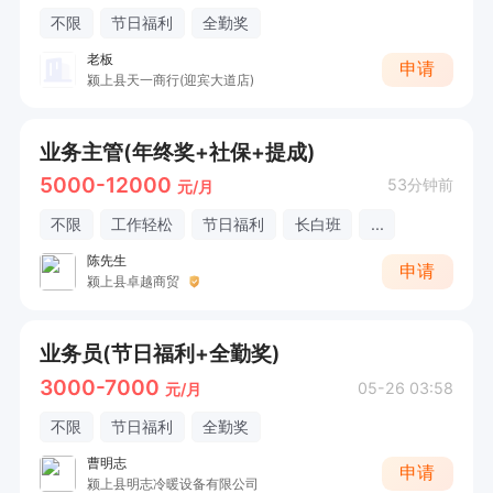
不限
节日福利
全勤奖
老板
申请
颍上县天一商行(迎宾大道店)
业务主管(年终奖+社保+提成)
5000-12000
53分钟前
元/月
不限
工作轻松
节日福利
长白班
...
陈先生
申请
颍上县卓越商贸
业务员(节日福利+全勤奖)
3000-7000
05-26 03:58
元/月
不限
节日福利
全勤奖
曹明志
申请
颍上县明志冷暖设备有限公司