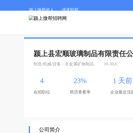
颍上微帮超人
进求职群
颍上县宏顺玻璃制品有限责任
制造/机械/设备 - 非金属矿物制品
10-30人
4
23%
1 天前
在招职位
简历查看率
企业最近活
公司简介