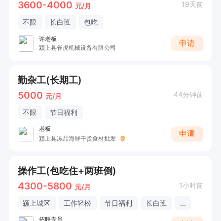
3600-4000
19天前
元/月
不限
长白班
包吃
许老板
申请
颍上县雀虎机械设备有限公司
勤杂工(长期工)
5000
44分钟前
元/月
不限
节日福利
老板
申请
颍上县冻品海鲜干货食材批发
操作工(包吃住+两班倒)
4300-5800
1小时前
元/月
颍上城区
工作轻松
节日福利
长白班
...
招聘专员