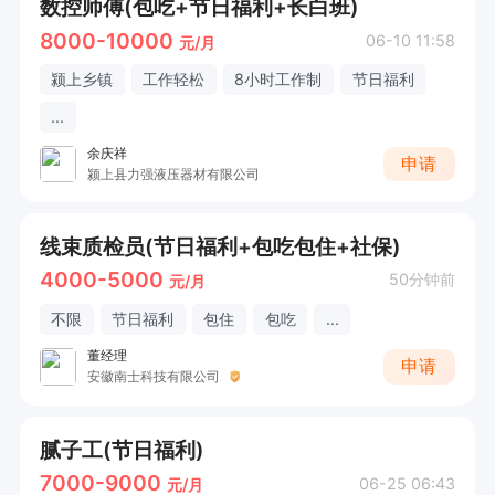
数控师傅(包吃+节日福利+长白班)
8000-10000
06-10 11:58
元/月
颍上乡镇
工作轻松
8小时工作制
节日福利
...
余庆祥
申请
颍上县力强液压器材有限公司
线束质检员(节日福利+包吃包住+社保)
4000-5000
50分钟前
元/月
不限
节日福利
包住
包吃
...
董经理
申请
安徽南士科技有限公司
腻子工(节日福利)
7000-9000
06-25 06:43
元/月