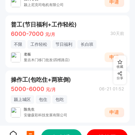
申请
颍上尼克司电机有限公司
普工(节日福利+工作轻松)
6000-7000
30天前
元/月
不限
工作轻松
节日福利
长白班
老板
申请
曼吉木门移门批发(四维路店)
收藏
操作工(包吃住+两班倒)
分享
5000-6000
06-21 01:52
元/月
颍上城区
包住
包吃
陈先生
申请
安徽森彩科技发展有限公司