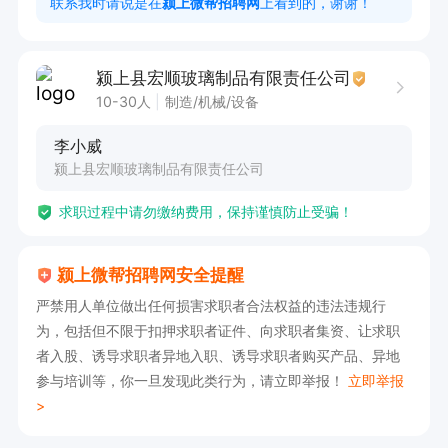
联系我时请说是在
颍上微帮招聘网
上看到的，谢谢！
福利待遇：包吃住，年终奖

颍上县宏顺玻璃制品有限责任公司
10-30人
制造/机械/设备
如果感兴趣，请投递简历后打电话联系吧！
李小威
颍上县宏顺玻璃制品有限责任公司
求职过程中请勿缴纳费用，保持谨慎防止受骗！
颍上微帮招聘网安全提醒
严禁用人单位做出任何损害求职者合法权益的违法违规行
为，包括但不限于扣押求职者证件、向求职者集资、让求职
者入股、诱导求职者异地入职、诱导求职者购买产品、异地
参与培训等，你一旦发现此类行为，请立即举报！
立即举报
>