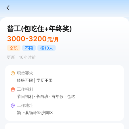
普工(包吃住+年终奖)
3000-3200
元/月
全职
不限
招10人
更新：10小时前
职位要求
经验不限
学历不限
工作福利
节日福利
长白班
有年假
包吃
工作地址
颍上县循环经济园区