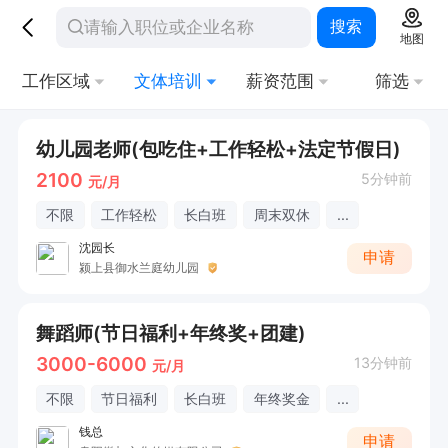
搜索
地图
工作区域
文体培训
薪资范围
筛选
幼儿园老师(包吃住+工作轻松+法定节假日)
2100
5分钟前
元/月
不限
工作轻松
长白班
周末双休
...
沈园长
申请
颍上县御水兰庭幼儿园
舞蹈师(节日福利+年终奖+团建)
3000-6000
13分钟前
元/月
不限
节日福利
长白班
年终奖金
...
钱总
申请