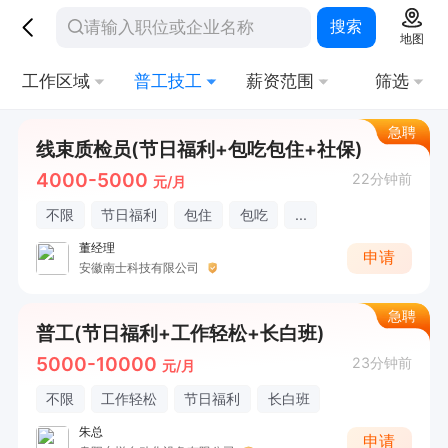
搜索
地图
工作区域
普工技工
薪资范围
筛选
急聘
线束质检员(节日福利+包吃包住+社保)
4000-5000
22分钟前
元/月
不限
节日福利
包住
包吃
...
董经理
申请
安徽南士科技有限公司
急聘
普工(节日福利+工作轻松+长白班)
5000-10000
23分钟前
元/月
不限
工作轻松
节日福利
长白班
朱总
申请