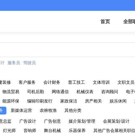
首页
全部
会计
服务员
驾驶员
建装修
客户服务
会计财务
普工技工
文体培训
文职文员
物流贸易
司机后勤
网络通信
机械仪表
咨询顾问
电子
能源环保
编辑印刷发行
家政保洁
房产相关
娱乐休闲
务
新媒体运营
农林牧渔
其他分类
意总监
广告设计
广告创意
媒介策划/管理
会展策划/设计
灯光师
音响师
舞台机械
乐器保养
其他广告会展相关职