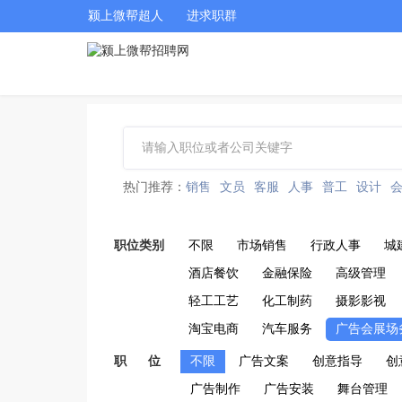
颍上微帮超人
进求职群
热门推荐：
销售
文员
客服
人事
普工
设计
职位类别
不限
市场销售
行政人事
城
酒店餐饮
金融保险
高级管理
轻工工艺
化工制药
摄影影视
淘宝电商
汽车服务
广告会展场
职 位
不限
广告文案
创意指导
创
广告制作
广告安装
舞台管理