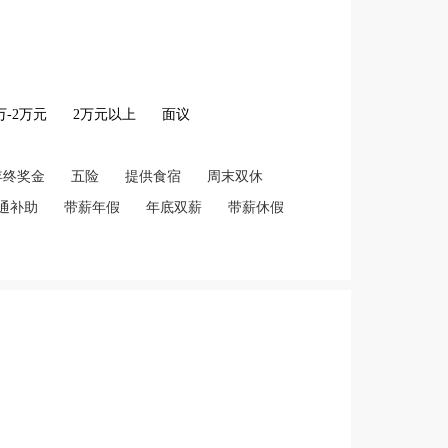
2万-2万元
2万元以上
面议
年终奖金
五险
提供食宿
周末双休
通补助
带薪年假
年底双薪
带薪休假