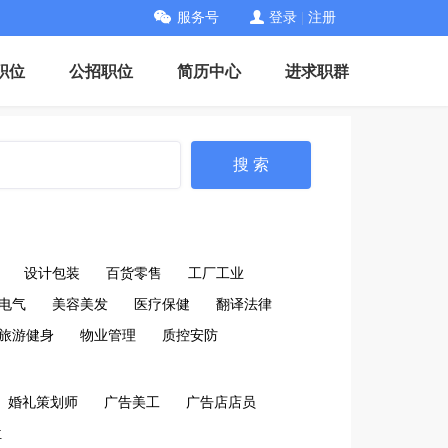
服务号
登录
|
注册
职位
公招职位
简历中心
进求职群
搜 索
设计包装
百货零售
工厂工业
电气
美容美发
医疗保健
翻译法律
旅游健身
物业管理
质控安防
婚礼策划师
广告美工
广告店店员
位