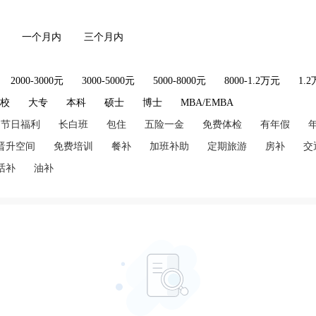
一个月内
三个月内
2000-3000元
3000-5000元
5000-8000元
8000-1.2万元
1.
技校
大专
本科
硕士
博士
MBA/EMBA
节日福利
长白班
包住
五险一金
免费体检
有年假
晋升空间
免费培训
餐补
加班补助
定期旅游
房补
交
话补
油补