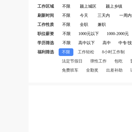
工作区域
不限
颍上城区
颍上乡镇
刷新时间
不限
今天
三天内
一周内
工作性质
不限
全职
兼职
职位薪资
不限
1000元以下
1000-2000元
学历筛选
不限
高中以下
高中
中专/
福利筛选
不限
工作轻松
8小时工作制
法定节假日
弹性工作
包吃
免费班车
全勤奖
出差补助