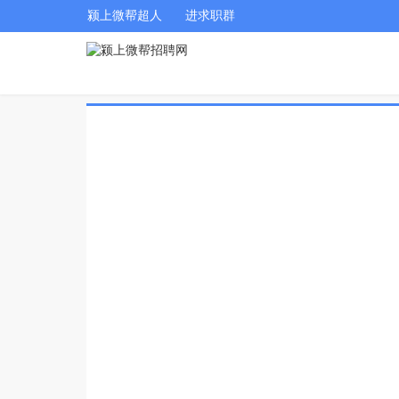
颍上微帮超人
进求职群