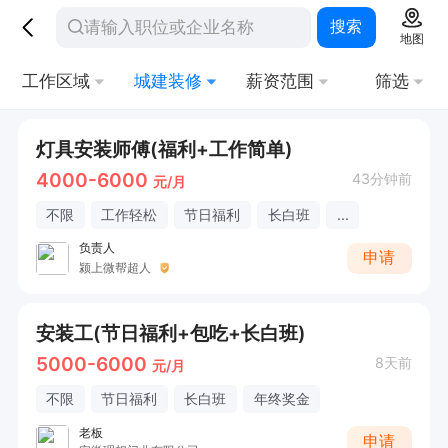
搜索
地图
工作区域
城建装修
薪资范围
筛选
灯具安装师傅(福利+工作简单)
4000-6000
43分钟前
元/月
不限
工作轻松
节日福利
长白班
...
负责人
申请
颍上微帮超人
安装工(节日福利+包吃+长白班)
5000-6000
8天前
元/月
不限
节日福利
长白班
年终奖金
老板
申请