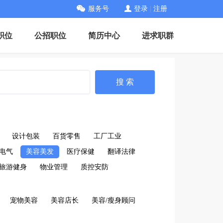
服务号
登录
|
注册
职位
公招职位
简历中心
进求职群
搜 索
设计包装
百货零售
工厂工业
电气
美容美发
医疗保健
翻译法律
旅游健身
物业管理
质控安防
宠物美容
美容店长
美容/瘦身顾问