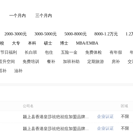
一个月内
三个月内
2000-3000元
3000-5000元
5000-8000元
8000-1.2万元
1.
技校
大专
本科
硕士
博士
MBA/EMBA
节日福利
长白班
包住
五险一金
免费体检
有年假
晋升空间
免费培训
餐补
加班补助
定期旅游
房补
交
话补
油补
公司名
区域
企业认证
不限
颍上县香港皇莎祛疤祛痘加盟品牌...
企业认证
不限
颍上县香港皇莎祛疤祛痘加盟品牌...