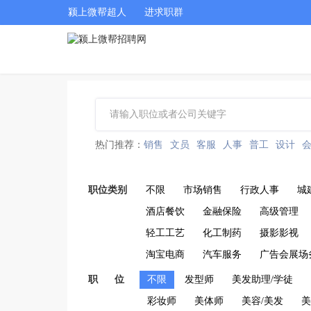
颍上微帮超人
进求职群
热门推荐：
销售
文员
客服
人事
普工
设计
职位类别
不限
市场销售
行政人事
城
酒店餐饮
金融保险
高级管理
轻工工艺
化工制药
摄影影视
淘宝电商
汽车服务
广告会展场
职 位
不限
发型师
美发助理/学徒
彩妆师
美体师
美容/美发
美