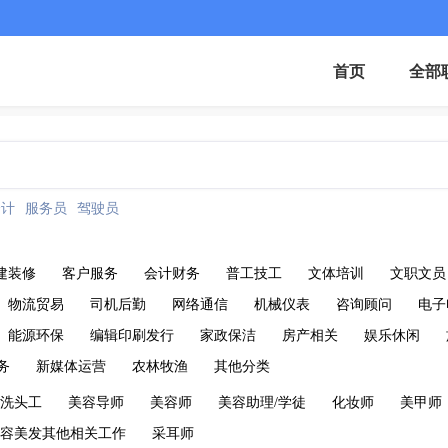
首页
全部
会计
服务员
驾驶员
建装修
客户服务
会计财务
普工技工
文体培训
文职文员
物流贸易
司机后勤
网络通信
机械仪表
咨询顾问
电子
能源环保
编辑印刷发行
家政保洁
房产相关
娱乐休闲
务
新媒体运营
农林牧渔
其他分类
洗头工
美容导师
美容师
美容助理/学徒
化妆师
美甲师
容美发其他相关工作
采耳师