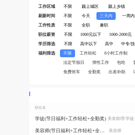
工作区域
不限
颍上城区
颍上乡镇
刷新时间
不限
今天
三天内
一周内
工作性质
不限
全职
兼职
职位薪资
不限
1000元以下
1000-2000元
学历筛选
不限
高中以下
高中
中专/
福利筛选
不限
工作轻松
8小时工作制
法定节假日
弹性工作
包吃
免费班车
全勤奖
出差补助
职位名
学徒(节日福利+工作轻松+全勤奖)
美发助理/学徒
美容师(节日福利+工作轻松+全勤奖)
美容师