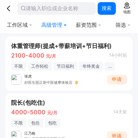
搜索
地图
工作区域
高级管理
薪资范围
筛选
体重管理师(提成+带薪培训+节日福利)
2100-4000
14小时前
元/月
不限
工作轻松
节日福利
年终奖金
...
张虎
申请
好医生固正新中医健摩体验店
院长(包吃住)
4000-5000
14天前
元/月
不限
包住
包吃
江乃栋
申请