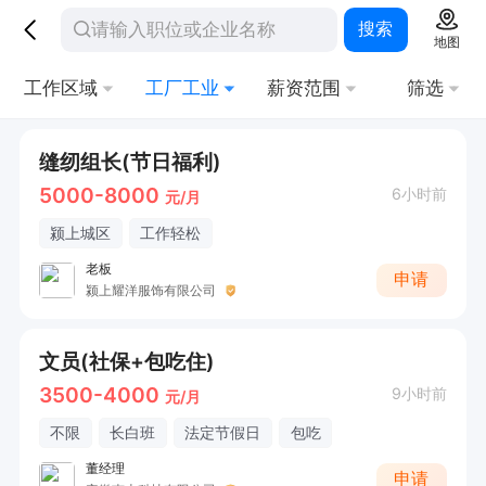
搜索
地图
工作区域
工厂工业
薪资范围
筛选
缝纫组长(节日福利)
5000-8000
6小时前
元/月
颍上城区
工作轻松
老板
申请
颍上耀洋服饰有限公司
文员(社保+包吃住)
3500-4000
9小时前
元/月
不限
长白班
法定节假日
包吃
董经理
申请