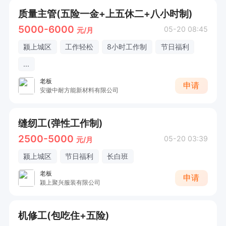
质量主管(五险一金+上五休二+八小时制)
5000-6000
05-20 08:45
元/月
颍上城区
工作轻松
8小时工作制
节日福利
...
老板
申请
安徽中耐方能新材料有限公司
缝纫工(弹性工作制)
2500-5000
05-20 03:39
元/月
颍上城区
节日福利
长白班
老板
申请
颍上聚兴服装有限公司
机修工(包吃住+五险)