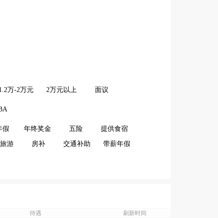
1.2万-2万元
2万元以上
面议
BA
年假
年终奖金
五险
提供食宿
旅游
房补
交通补助
带薪年假
待遇
刷新时间