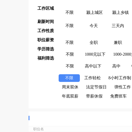
工作区域
不限
颍上城区
颍上乡镇
刷新时间
不限
今天
三天内
工作性质
职位薪资
不限
全职
兼职
学历筛选
不限
1000元以下
1000-200
福利筛选
不限
高中以下
高中
不限
工作轻松
8小时工作制
周末双休
法定节假日
弹性工作
年底双薪
带薪休假
免费班车
职位名