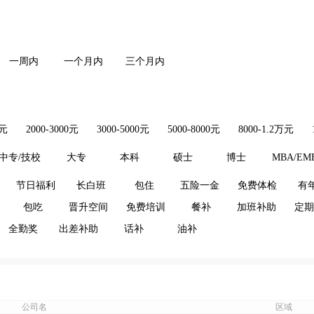
一周内
一个月内
三个月内
0元
2000-3000元
3000-5000元
5000-8000元
8000-1.2万元
中专/技校
大专
本科
硕士
博士
MBA/EM
节日福利
长白班
包住
五险一金
免费体检
有
包吃
晋升空间
免费培训
餐补
加班补助
定期
全勤奖
出差补助
话补
油补
公司名
区域