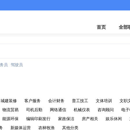
首页
全部
务员
驾驶员
城建装修
客户服务
会计财务
普工技工
文体培训
文职
物流贸易
司机后勤
网络通信
机械仪表
咨询顾问
电子
能源环保
编辑印刷发行
家政保洁
房产相关
娱乐休闲
务
新媒体运营
农林牧渔
其他分类