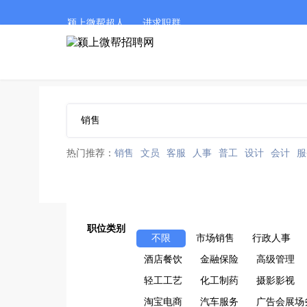
颍上微帮超人
进求职群
热门推荐：
销售
文员
客服
人事
普工
设计
会计
服
职位类别
不限
市场销售
行政人事
酒店餐饮
金融保险
高级管理
轻工工艺
化工制药
摄影影视
淘宝电商
汽车服务
广告会展场