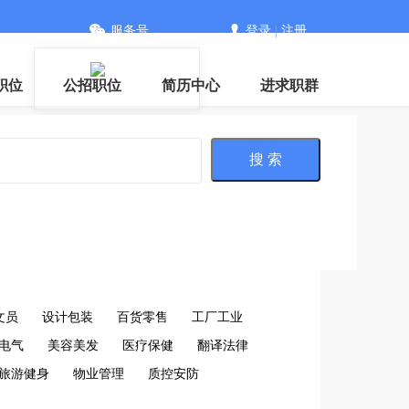
服务号
登录
|
注册
职位
公招职位
简历中心
进求职群
搜 索
文员
设计包装
百货零售
工厂工业
电气
美容美发
医疗保健
翻译法律
旅游健身
物业管理
质控安防