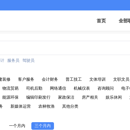
首页
全部
会计
服务员
驾驶员
建装修
客户服务
会计财务
普工技工
文体培训
文职文员
物流贸易
司机后勤
网络通信
机械仪表
咨询顾问
电子
能源环保
编辑印刷发行
家政保洁
房产相关
娱乐休闲
务
新媒体运营
农林牧渔
其他分类
一个月内
三个月内