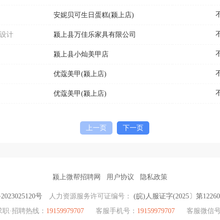
安妮贝可生日蛋糕(颍上店)
品设计
颍上县万佳乐家具有限公司
颍上县小灿美甲店
优蔻美甲(颍上店)
优蔻美甲(颍上店)
上一页
下一页
颍上微帮招聘网
用户协议
隐私政策
2023025120号
人力资源服务许可证编号：
(皖)人服证字(2025〕第12260
求职·招聘热线：
19159979707
客服手机号：
19159979707
客服微信