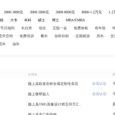
2000-3000元
3000-5000元
5000-8000元
8000-1.2万元
1.
技校
大专
本科
硕士
博士
MBA/EMBA
节日福利
长白班
包住
五险一金
免费体检
有年假
晋升空间
免费培训
餐补
加班补助
定期旅游
房补
交
话补
油补
公司名
企业认证
颍上县欧派衣柜全屋定制专卖店
企业认证
颍上微帮超人
颍上县OMG形象设计师五州万汇...
颍上龙圣广告装饰