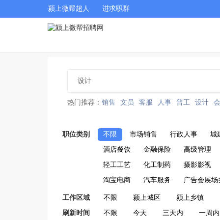
颍上微帮超人
进求职群
热门推荐：
销售
文员
客服
人事
普工
设计
职位类别
不限
市场销售
行政人事
城
酒店餐饮
金融保险
高级管理
轻工工艺
化工制药
摄影影视
淘宝电商
汽车服务
广告会展场
工作区域
不限
颍上城区
颍上乡镇
刷新时间
不限
今天
三天内
一周内