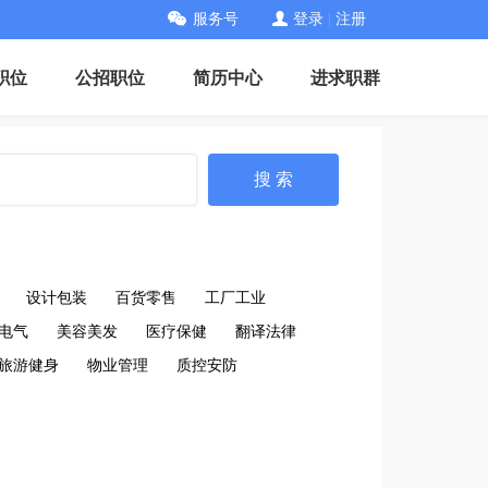
服务号
登录
|
注册
职位
公招职位
简历中心
进求职群
搜 索
设计包装
百货零售
工厂工业
电气
美容美发
医疗保健
翻译法律
旅游健身
物业管理
质控安防