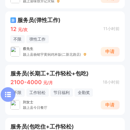
颍上渝味徐升记火锅
服务员(弹性工作)
兼
12
11小时前
元/次
不限
弹性工作
蔡先生
申请
颍上县杨铭宇黄焖鸡米饭(二新北路店)
服务员(长期工+工作轻松+包吃)
2100-4000
18小时前
元/月
不限
工作轻松
节日福利
全勤奖
刘女士
申请
颍上县今日餐厅
服务员(包吃住+工作轻松)