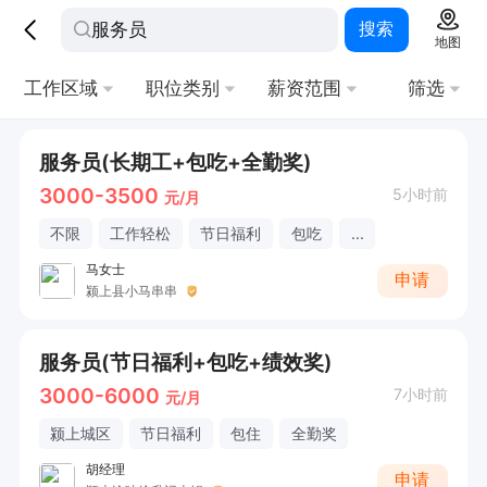
搜索
地图
工作区域
职位类别
薪资范围
筛选
服务员(长期工+包吃+全勤奖)
3000-3500
5小时前
元/月
不限
工作轻松
节日福利
包吃
...
马女士
申请
颍上县小马串串
服务员(节日福利+包吃+绩效奖)
3000-6000
7小时前
元/月
颍上城区
节日福利
包住
全勤奖
胡经理
申请