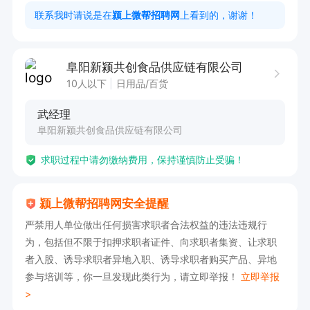
4. 协助制定配送策略及流程改进  

联系我时请说是在
颍上微帮招聘网
上看到的，谢谢！
工作时间：7:30至18:30

阜阳新颍共创食品供应链有限公司
10人以下
日用品/百货
如果感兴趣，请投递简历后打电话联系吧！
武经理
阜阳新颍共创食品供应链有限公司
求职过程中请勿缴纳费用，保持谨慎防止受骗！
颍上微帮招聘网安全提醒
严禁用人单位做出任何损害求职者合法权益的违法违规行
为，包括但不限于扣押求职者证件、向求职者集资、让求职
者入股、诱导求职者异地入职、诱导求职者购买产品、异地
参与培训等，你一旦发现此类行为，请立即举报！
立即举报
>