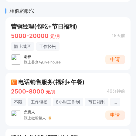
相似的职位
营销经理(包吃+节日福利)
5000-20000
18天前
元/月
颍上城区
工作轻松
老板
申请
颍上县盒马Live house
电话销售服务(福利+午餐)
新
2500-8000
46分钟前
元/月
不限
工作轻松
8小时工作制
节日福利
...
负责人
申请
颍上微帮超人