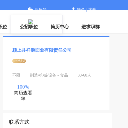
服务号
登录
|
注册
职位
公招职位
简历中心
进求职群
颍上县祥源面业有限责任公司
企业认证
不限
制造/机械/设备 - 食品
30-60人
100%
简历查看
率
联系方式