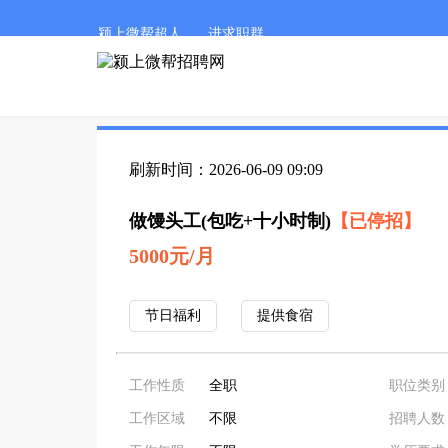
颍上微帮超人
进求职群
刷新时间：2026-06-09 09:09
做馒头工(包吃+十小时制)
【已停招】
5000元/月
节日福利
提供食宿
工作性质
全职
职位类别
工作区域
不限
招聘人数