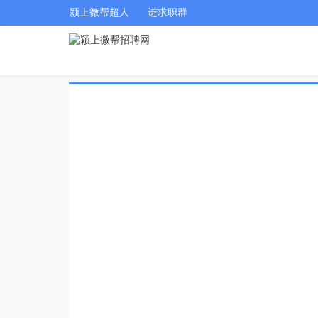
颍上微帮超人
进求职群