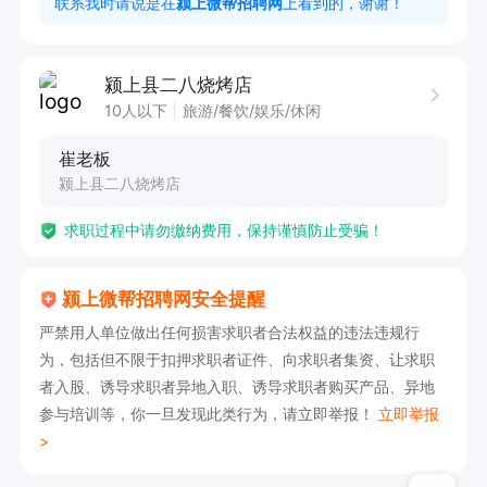
联系我时请说是在
颍上微帮招聘网
上看到的，谢谢！
福利待遇：节日福利，包吃，全勤奖

颍上县二八烧烤店
如果感兴趣，请投递简历后打电话联系吧！
10人以下
旅游/餐饮/娱乐/休闲
崔老板
颍上县二八烧烤店
求职过程中请勿缴纳费用，保持谨慎防止受骗！
颍上微帮招聘网安全提醒
严禁用人单位做出任何损害求职者合法权益的违法违规行
为，包括但不限于扣押求职者证件、向求职者集资、让求职
者入股、诱导求职者异地入职、诱导求职者购买产品、异地
参与培训等，你一旦发现此类行为，请立即举报！
立即举报
>