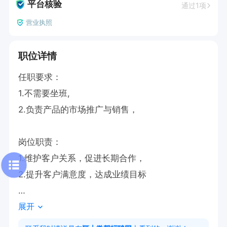
平台核验
通过1项
营业执照
职位详情
任职要求：

1.不需要坐班, 

2.负责产品的市场推广与销售，

岗位职责：

1.维护客户关系，促进长期合作，

2.提升客户满意度，达成业绩目标

展开
福利待遇：节日福利，绩效奖，全勤奖
