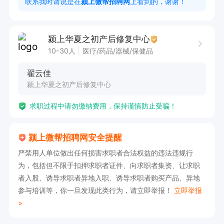
联系我时请说是在
颍上微帮招聘网
上看到的，谢谢！
如果感兴趣的话，请直接投递简历后打电话吧！
颍上华夏之初产后修复中心
10-30人
医疗/药品/器械/保健品
翟云佳
颍上华夏之初产后修复中心
求职过程中请勿缴纳费用，保持谨慎防止受骗！
颍上微帮招聘网安全提醒
严禁用人单位做出任何损害求职者合法权益的违法违规行
为，包括但不限于扣押求职者证件、向求职者集资、让求职
者入股、诱导求职者异地入职、诱导求职者购买产品、异地
参与培训等，你一旦发现此类行为，请立即举报！
立即举报
>