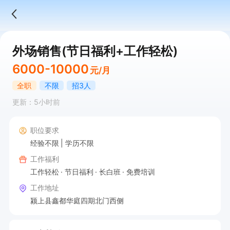
外场销售(节日福利+工作轻松)
6000-10000
元/月
全职
不限
招3人
更新：5小时前
职位要求
经验不限
学历不限
工作福利
工作轻松
节日福利
长白班
免费培训
工作地址
颍上县鑫都华庭四期北门西侧