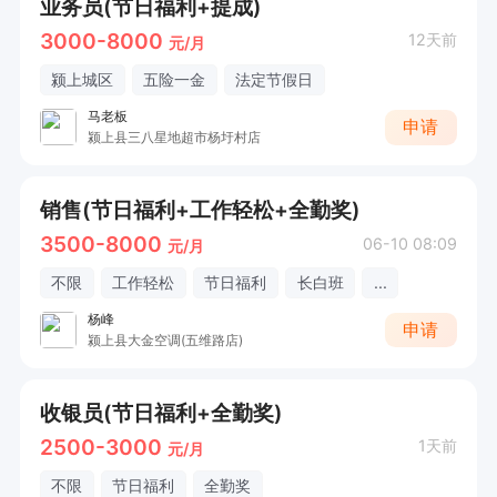
业务员(节日福利+提成)
3000-8000
12天前
元/月
颍上城区
五险一金
法定节假日
马老板
申请
颍上县三八星地超市杨圩村店
销售(节日福利+工作轻松+全勤奖)
3500-8000
06-10 08:09
元/月
不限
工作轻松
节日福利
长白班
...
杨峰
申请
颍上县大金空调(五维路店)
收银员(节日福利+全勤奖)
2500-3000
1天前
元/月
不限
节日福利
全勤奖