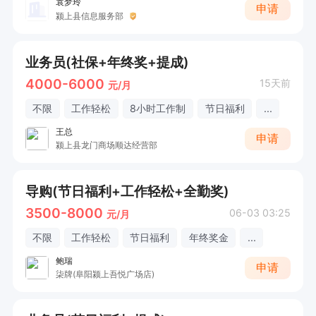
袁梦玲
申请
颍上县信息服务部
业务员(社保+年终奖+提成)
4000-6000
15天前
元/月
不限
工作轻松
8小时工作制
节日福利
...
王总
申请
颍上县龙门商场顺达经营部
导购(节日福利+工作轻松+全勤奖)
3500-8000
06-03 03:25
元/月
不限
工作轻松
节日福利
年终奖金
...
鲍瑞
申请
柒牌(阜阳颍上吾悦广场店)