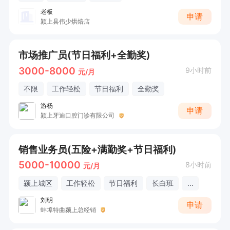
老板
申请
颍上县伟少烘焙店
市场推广员(节日福利+全勤奖)
3000-8000
9小时前
元/月
不限
工作轻松
节日福利
全勤奖
游杨
申请
颍上牙迪口腔门诊有限公司
销售业务员(五险+满勤奖+节日福利)
5000-10000
8小时前
元/月
颍上城区
工作轻松
节日福利
长白班
...
刘明
申请
蚌埠特曲颍上总经销