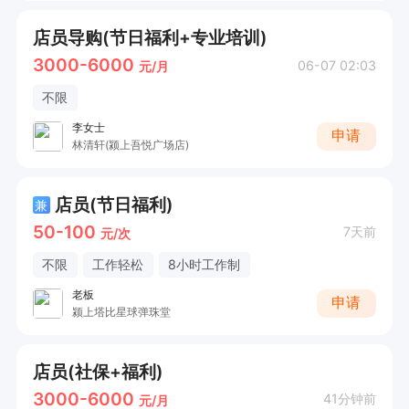
店员导购(节日福利+专业培训)
3000-6000
06-07 02:03
元/月
不限
李女士
申请
林清轩(颍上吾悦广场店)
店员(节日福利)
兼
50-100
7天前
元/次
不限
工作轻松
8小时工作制
老板
申请
颍上塔比星球弹珠堂
店员(社保+福利)
3000-6000
41分钟前
元/月