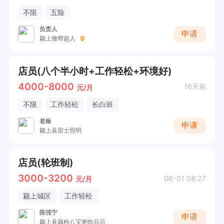
不限
五险
负责人
申请
颍上微帮超人
店员(八个半小时+工作轻松+环境好)
4000-8000
16天前
元/月
不限
工作轻松
长白班
老板
申请
颍上县雷士照明
店员(轮班制)
3000-3200
06-01 08:27
元/月
颍上城区
工作轻松
陈强宁
申请
颍上县藕粉八宝粥饮品店