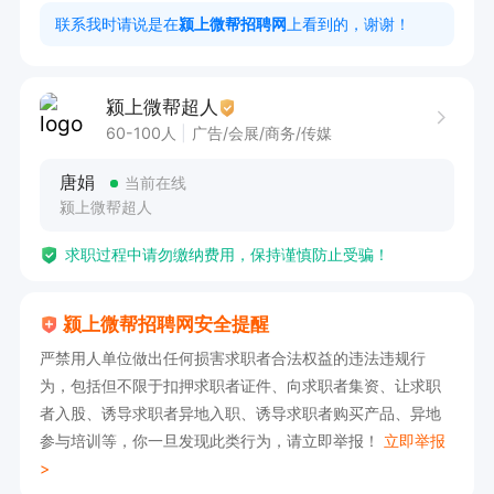
职五险、带薪年假、节日福利、员工食堂。

联系我时请说是在
颍上微帮招聘网
上看到的，谢谢！
【工作地点】颍上县城南富滨金陵酒店

颍上微帮超人
60-100人
广告/会展/商务/传媒
如果感兴趣，请直接拨打下面电话联系吧！
唐娟
当前在线
颍上微帮超人
求职过程中请勿缴纳费用，保持谨慎防止受骗！
颍上微帮招聘网安全提醒
严禁用人单位做出任何损害求职者合法权益的违法违规行
为，包括但不限于扣押求职者证件、向求职者集资、让求职
者入股、诱导求职者异地入职、诱导求职者购买产品、异地
参与培训等，你一旦发现此类行为，请立即举报！
立即举报
>