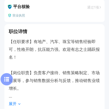
平台核验
通过1项
营业执照
职位详情
【任职要求】有地产、汽车、珠宝等销售经验即
可，性格开朗，抗压能力强。欢迎有志之士踊跃报
名！

【岗位职责】负责客户接待、销售策略制定、市场
拓展等，参与销售数据分析与反馈，推动销售业绩
增长。

展开
【薪资待遇】底薪+提成，综合薪酬1W至2W，入