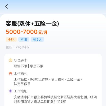
客服(双休+五险一金)
5000-7000
元/月
全职
不限
招5人
更新：24分钟前
职位要求
经验不限
学历不限
工作福利
工作轻松
8小时工作制
节日福利
五险一金
法定节假日
工作地址
安徽省阜阳市颍上县慎城镇城北新区迎宾大道北侧、经四
路西侧农贸大市场二期B15＃ 113室