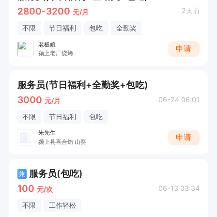
2800-3200
2天前
元/月
不限
节日福利
包吃
全勤奖
老板娘
申请
颍上老厂烧烤
服务员(节日福利+全勤奖+包吃)
3000
06-24 06:01
元/月
不限
节日福利
包吃
朱先生
申请
颍上县喜合焰·山葵
服务员(包吃)
兼
100
06-13 03:34
元/次
不限
工作轻松