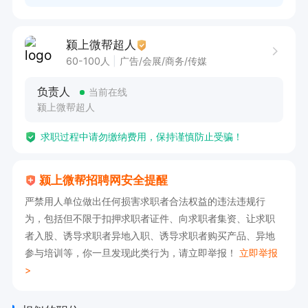
颍上微帮超人
60-100人
广告/会展/商务/传媒
负责人
当前在线
颍上微帮超人
求职过程中请勿缴纳费用，保持谨慎防止受骗！
颍上微帮招聘网安全提醒
严禁用人单位做出任何损害求职者合法权益的违法违规行
为，包括但不限于扣押求职者证件、向求职者集资、让求职
者入股、诱导求职者异地入职、诱导求职者购买产品、异地
参与培训等，你一旦发现此类行为，请立即举报！
立即举报
>