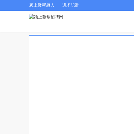
颍上微帮超人
进求职群