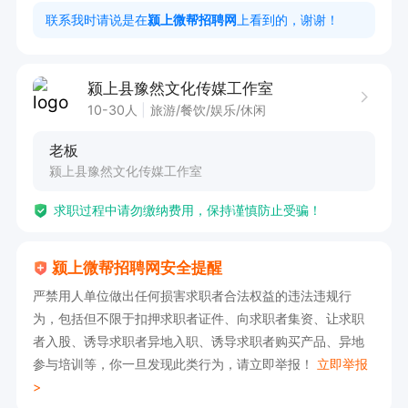
联系我时请说是在
颍上微帮招聘网
上看到的，谢谢！
如果感兴趣，请投递简历后打电话联系吧！
颍上县豫然文化传媒工作室
10-30人
旅游/餐饮/娱乐/休闲
老板
颍上县豫然文化传媒工作室
求职过程中请勿缴纳费用，保持谨慎防止受骗！
颍上微帮招聘网安全提醒
严禁用人单位做出任何损害求职者合法权益的违法违规行
为，包括但不限于扣押求职者证件、向求职者集资、让求职
者入股、诱导求职者异地入职、诱导求职者购买产品、异地
参与培训等，你一旦发现此类行为，请立即举报！
立即举报
>