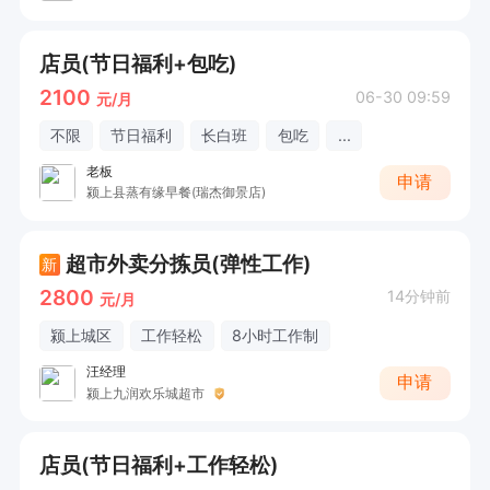
店员(节日福利+包吃)
2100
06-30 09:59
元/月
不限
节日福利
长白班
包吃
...
老板
申请
颍上县蒸有缘早餐(瑞杰御景店)
超市外卖分拣员(弹性工作)
新
2800
14分钟前
元/月
颍上城区
工作轻松
8小时工作制
汪经理
申请
颍上九润欢乐城超市
店员(节日福利+工作轻松)