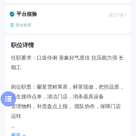
平台核验
通过1项
营业执照
职位详情
任职要求：口齿伶俐 形象好气质佳 抗压能力强 长
期工

岗位职责：蘭茗雪鲜果茶，鲜茶现做，把控品质，
卫生接待点单，清洁门店，消杀器具设备

管理物料，补货盘点上报， 团队协作，保障门店
运转

展开
福利待遇：3000+提成
