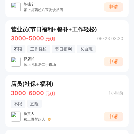
陈强宁
申请
颍上县藕粉八宝粥饮品店
营业员(节日福利+餐补+工作轻松)
3000-5000
06-23 03:20
元/月
不限
工作轻松
节日福利
长白班
郭店长
申请
颍上县耿浩二手市场
店员(社保+福利)
3000-6000
1小时前
元/月
不限
五险
负责人
申请
颍上微帮超人