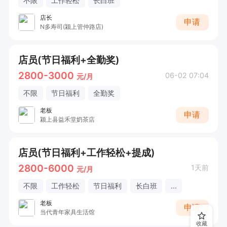
不限
工作轻松
长白班
店长
申请
N多寿司(颍上管仲路店)
店员(节日福利+全勤奖)
2800-3000
06-02 07:04
元/月
不限
节日福利
全勤奖
老板
申请
颍上县益禾堂奶茶店
店员(节日福利+工作轻松+提成)
2800-6000
1天前
元/月
不限
工作轻松
节日福利
长白班
...
老板
申请
当代青年家具生活馆
收藏