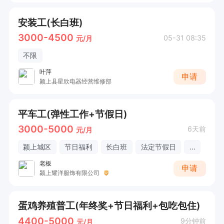
安装工(长白班)
3000-4500
05-31 08:35
元/月
不限
叶萍
申请
颍上县星欣电器经营维修部
平车工(弹性工作+节假日)
3000-5000
6天前
元/月
颍上城区
节日福利
长白班
法定节假日
...
老板
申请
颍上耀洋服饰有限公司
蛋鸡养殖普工(年终奖+节日福利+包吃包住)
4400-5000
9分钟前
元/月