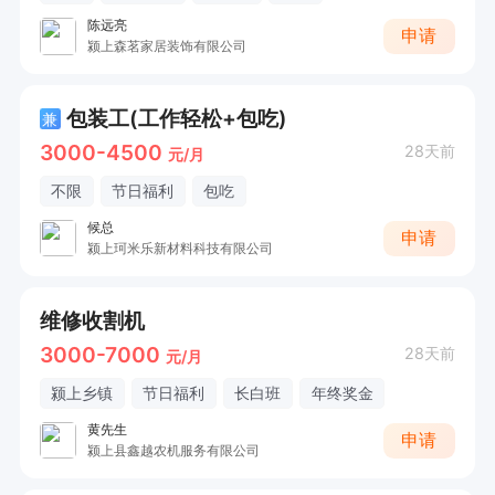
陈远亮
申请
颍上森茗家居装饰有限公司
包装工(工作轻松+包吃)
兼
3000-4500
28天前
元/月
不限
节日福利
包吃
候总
申请
颍上珂米乐新材料科技有限公司
维修收割机
3000-7000
28天前
元/月
颍上乡镇
节日福利
长白班
年终奖金
黄先生
申请
颍上县鑫越农机服务有限公司