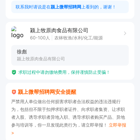
感兴趣的话，请投递简历后直接拨打电话联系吧！
联系我时请说是在
颍上微帮招聘网
上看到的，谢谢！
颍上牧原肉食品有限公司
60-100人
农林牧渔/水利/化工/能源
徐彪
颍上牧原肉食品有限公司
求职过程中请勿缴纳费用，保持谨慎防止受骗！
颍上微帮招聘网安全提醒
严禁用人单位做出任何损害求职者合法权益的违法违规行
为，包括但不限于扣押求职者证件、向求职者集资、让求职
者入股、诱导求职者异地入职、诱导求职者购买产品、异地
参与培训等，你一旦发现此类行为，请立即举报！
立即举报
>