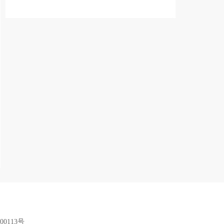
00113号