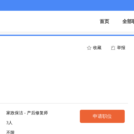
首页
全部
收藏
举报
家政保洁 - 产后修复师
申请职位
3人
不限