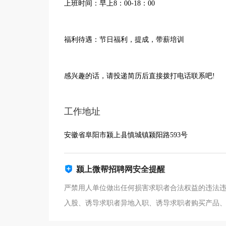
上班时间：早上8：00-18：00
福利待遇：节日福利，提成，带薪培训
感兴趣的话，请投递简历后直接拨打电话联系吧!
工作地址
安徽省阜阳市颍上县慎城镇颍阳路593号
颍上微帮招聘网安全提醒
严禁用人单位做出任何损害求职者合法权益的违法
入股、诱导求职者异地入职、诱导求职者购买产品