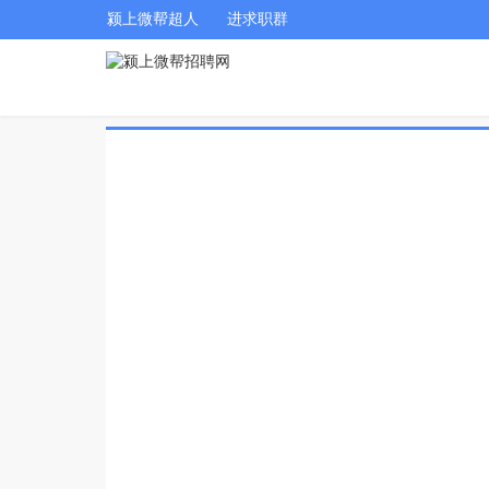
颍上微帮超人
进求职群