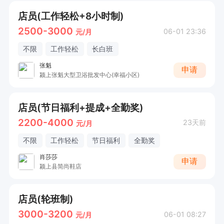
店员(工作轻松+8小时制)
2500-3000
06-01 23:36
元/月
不限
工作轻松
长白班
张魁
申请
颍上张魁大型卫浴批发中心(幸福小区)
店员(节日福利+提成+全勤奖)
2200-4000
23天前
元/月
不限
工作轻松
节日福利
全勤奖
肖莎莎
申请
颍上县简尚鞋店
店员(轮班制)
3000-3200
06-01 08:27
元/月