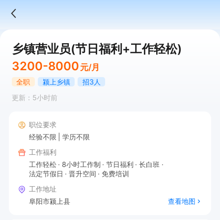
乡镇营业员(节日福利+工作轻松)
3200-8000
元/月
全职
颍上乡镇
招3人
更新：5小时前
职位要求
经验不限
学历不限
工作福利
工作轻松
8小时工作制
节日福利
长白班
法定节假日
晋升空间
免费培训
工作地址
阜阳市颍上县
查看地图