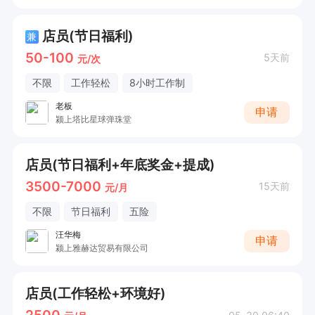
店员(节日福利)
兼
50-100
5天前
元/次
不限
工作轻松
8小时工作制
老板
申请
颍上塔比星球弹珠堂
店员(节日福利+年底奖金+提成)
3500-7000
15天前
元/月
不限
节日福利
五险
汪华梅
申请
颍上雅赫达贸易有限公司
店员(工作轻松+环境好)