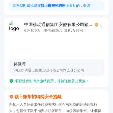
合，共同推动工作开展。

联系我时请说是在
颍上微帮招聘网
上看到的，谢谢！
6. 具备较强的学习能力，能够快速适应新业务、新
知识，不断提升自身业务水平。

中国移动通信集团安徽有限公司颍上县分公司
60-100人
电信/邮政/计算机/互联网
岗位职责：

1. 承担店内营业员的工作职责，负责为客户提供专
业的业务咨询与解答。

2. 熟练办理各类业务，确保操作准确无误，高效
孙经理
完成业务受理流程。

中国移动通信集团安徽有限公司颍上县分公司
3. 积极拓展业务，挖掘客户潜在需求，推荐适合
求职过程中请勿缴纳费用，保持谨慎防止受骗！
的产品与服务。

4. 维护良好的客户关系，及时处理客户反馈与投
颍上微帮招聘网安全提醒
诉，提升客户满意度。

严禁用人单位做出任何损害求职者合法权益的违法违规行
5. 协助店内进行日常运营管理，包括商品陈列、
为，包括但不限于扣押求职者证件、向求职者集资、让求职