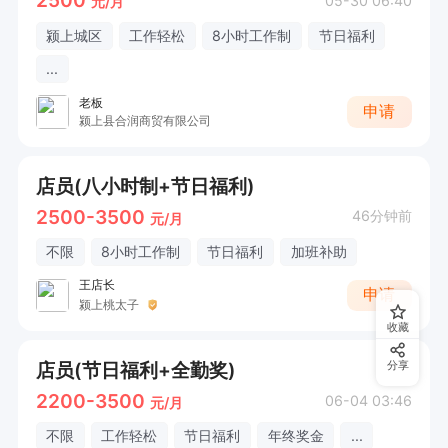
2500
05-30 06:40
元/月
颍上城区
工作轻松
8小时工作制
节日福利
...
老板
申请
颍上县合润商贸有限公司
店员(八小时制+节日福利)
2500-3500
46分钟前
元/月
不限
8小时工作制
节日福利
加班补助
王店长
申请
颍上桃太子
收藏
店员(节日福利+全勤奖)
分享
2200-3500
06-04 03:46
元/月
不限
工作轻松
节日福利
年终奖金
...