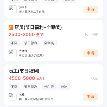
郭店长
申请
颍上县耿浩二手市场
店员(节日福利+全勤奖)
新
2500-3000
16小时前
元/月
不限
节日福利
全勤奖
大老板
申请
幸运咖(五洲万汇店)
员工(节日福利)
4500-5000
13天前
元/月
不限
节日福利
长白班
包吃
老板
申请
颍上县朱明鲜猪肉批发零售