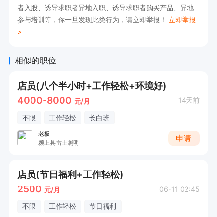
库存盘点等工作。

者入股、诱导求职者异地入职、诱导求职者购买产品、异地
参与培训等，你一旦发现此类行为，请立即举报！
立即举报
6. 收集客户信息，对市场动态进行分析，为优化服
>
务提供建议。

相似的职位
工作时间：8小时工作制，长白班，法定节假日正
常休息，

店员(八个半小时+工作轻松+环境好)
4000-8000
14天前
元/月
如果感兴趣的话，请直接投递简历后打电话吧！
不限
工作轻松
长白班
老板
申请
颍上县雷士照明
店员(节日福利+工作轻松)
2500
06-11 02:45
元/月
不限
工作轻松
节日福利