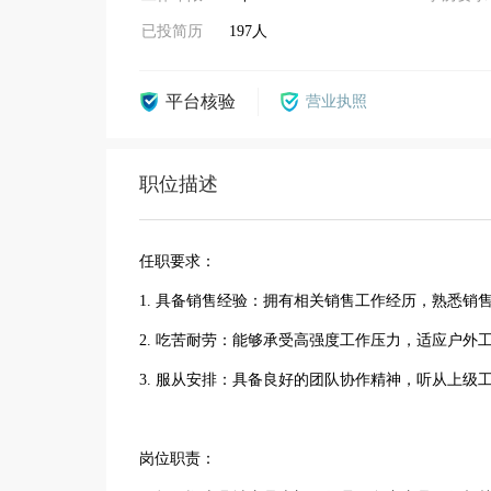
已投简历
197人
平台核验
营业执照
职位描述
任职要求：
1. 具备销售经验：拥有相关销售工作经历，熟悉销
2. 吃苦耐劳：能够承受高强度工作压力，适应户外
3. 服从安排：具备良好的团队协作精神，听从上级
岗位职责：