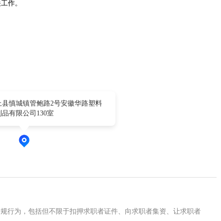
关工作。
。
上县慎城镇管鲍路2号安徽华路塑料
制品有限公司130室
违规行为，包括但不限于扣押求职者证件、向求职者集资、让求职者