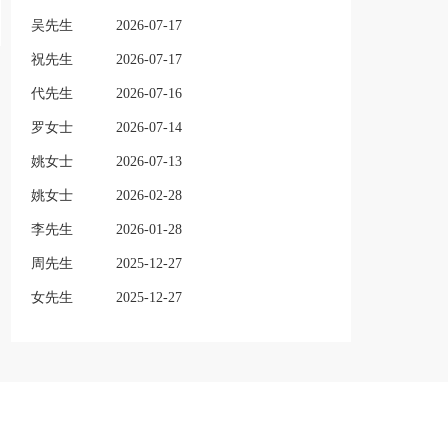
吴先生
2026-07-17
祝先生
2026-07-17
代先生
2026-07-16
罗女士
2026-07-14
姚女士
2026-07-13
姚女士
2026-02-28
李先生
2026-01-28
周先生
2025-12-27
女先生
2025-12-27