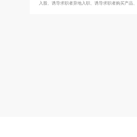
入股、诱导求职者异地入职、诱导求职者购买产品