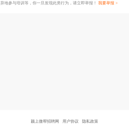
、异地参与培训等，你一旦发现此类行为，请立即举报！
我要举报 >
颍上微帮招聘网
用户协议
隐私政策