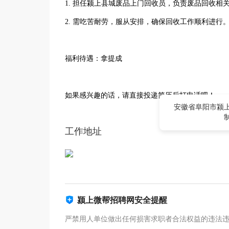
1. 担任颍上县城废品上门回收员，负责废品回收相
2. 需吃苦耐劳，服从安排，确保回收工作顺利进行
福利待遇：拿提成
如果感兴趣的话，请直接投递简历后打电话吧！
安徽省阜阳市颍
工作地址
颍上微帮招聘网安全提醒
严禁用人单位做出任何损害求职者合法权益的违法