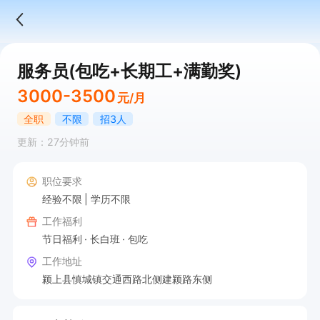
服务员(包吃+长期工+满勤奖)
3000-3500
元/月
全职
不限
招3人
更新：27分钟前
职位要求
经验不限
学历不限
工作福利
节日福利
长白班
包吃
工作地址
颍上县慎城镇交通西路北侧建颍路东侧