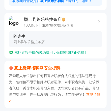
联系我时请说是在
颍上微帮招聘网
上看到的，谢谢！
福利待遇：包吃，长期工，满勤奖

颍上县陈乐格拉条店
10人以下
旅游/餐饮/娱乐/休闲
如果感兴趣的话，请直接投递简历后打电话吧
陈先生
颍上县陈乐格拉条店
求职过程中请勿缴纳费用，保持谨慎防止受骗！
颍上微帮招聘网安全提醒
严禁用人单位做出任何损害求职者合法权益的违法违规行
为，包括但不限于扣押求职者证件、向求职者集资、让求职
者入股、诱导求职者异地入职、诱导求职者购买产品、异地
参与培训等，你一旦发现此类行为，请立即举报！
立即举报
>