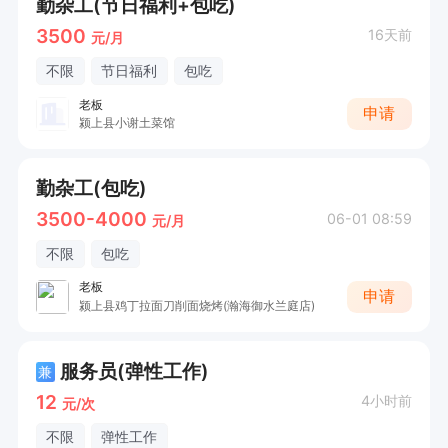
勤杂工(节日福利+包吃)
3500
16天前
元/月
不限
节日福利
包吃
老板
申请
颍上县小谢土菜馆
勤杂工(包吃)
3500-4000
06-01 08:59
元/月
不限
包吃
老板
申请
颍上县鸡丁拉面刀削面烧烤(瀚海御水兰庭店)
服务员(弹性工作)
兼
12
4小时前
元/次
不限
弹性工作