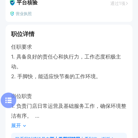
平台核验
通过1项
营业执照
职位详情
任职要求  

1. 具备良好的责任心和执行力，工作态度积极主
动。  

2. 手脚快，能适应快节奏的工作环境。  

岗位职责  

1. 负责门店日常运营及基础服务工作，确保环境整
洁有序。  

展开
2. 协助完成商品陈列、清洁维护及客户接待等基
础事务。
