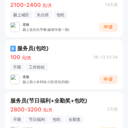
2100-2400
14天前
元/月
颍上城区
长白班
包吃
老板
申请
颍上老街坊早餐(鑫都华庭一期)
服务员(包吃)
兼
100
06-13 03:34
元/次
不限
工作轻松
老板
申请
颍上熊小舍韩味小馆(吾悦四楼)
服务员(节日福利+全勤奖+包吃)
2800-3200
2天前
元/月
不限
节日福利
包吃
全勤奖