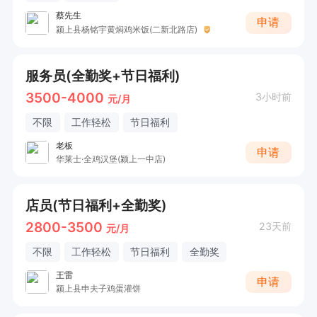
蔡先生
申请
颍上县杨铭宇黄焖鸡米饭(二新北路店)
服务员(全勤奖+节日福利)
3500-4000
3小时前
元/月
不限
工作轻松
节日福利
老板
申请
华莱士·全鸡汉堡(颍上一中店)
店员(节日福利+全勤奖)
2800-3500
23天前
元/月
不限
工作轻松
节日福利
全勤奖
王雷
申请
颍上县申夫子鸡蛋灌饼