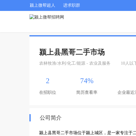
颍上微帮超人
进求职群
颍上县黑哥二手市场
农林牧渔/水利/化工/能源 - 农业及服务
10人以
2
74%
在招职位
简历查看率
企业最近
公司简介
颍上县黑哥二手市场位于颍上城区，是一家专注于