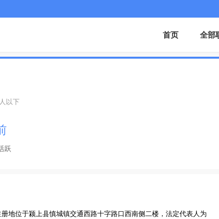
首页
全部
0人以下
前
活跃
日，注册地位于颍上县慎城镇交通西路十字路口西南侧二楼，法定代表人为