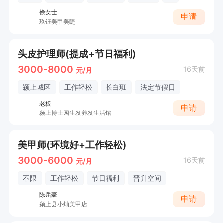
徐女士
申请
玖钰美甲美睫
头皮护理师(提成+节日福利)
3000-8000
16天前
元/月
颍上城区
工作轻松
长白班
法定节假日
老板
申请
颍上博士园生发养发生活馆
美甲师(环境好+工作轻松)
3000-6000
16天前
元/月
不限
工作轻松
节日福利
晋升空间
陈岳豪
申请
颍上县小灿美甲店